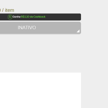
 / item
$
Ganhe
R$1,10 de Cashback
INATIVO