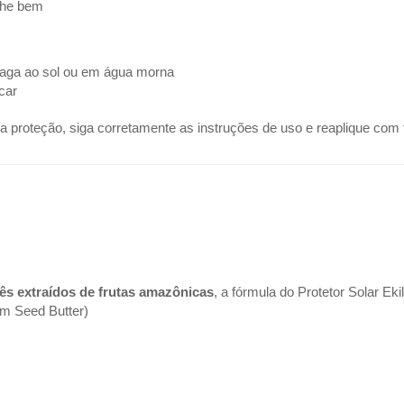
lhe bem
snaga ao sol ou em água morna
car
da proteção, siga corretamente as instruções de uso e reaplique com 
rês extraídos de frutas amazônicas
, a fórmula do Protetor Solar Eki
m Seed Butter)