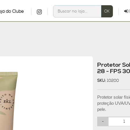
oja do Clube
Protetor So
28 - FPS 30
SKU:
10200
Protetor solar f
proteção UVA/UVB
pele.
-