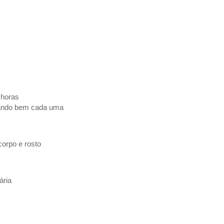
 horas
lhando bem cada uma
orpo e rosto
ária