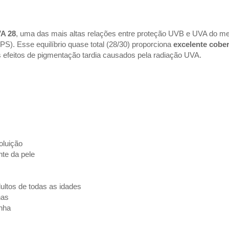
A 28
, uma das mais altas relações entre proteção UVB e UVA do m
). Esse equilíbrio quase total (28/30) proporciona
excelente cobe
s efeitos de pigmentação tardia causados pela radiação UVA.
oluição
te da pele
dultos de todas as idades
has
inha