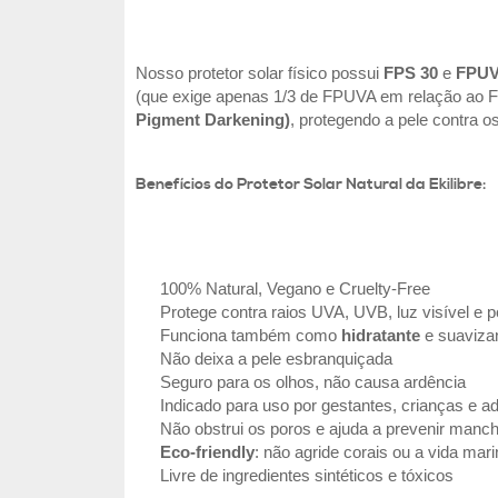
Nosso protetor solar físico possui
FPS 30
e
FPUV
(que exige apenas 1/3 de FPUVA em relação ao FPS
Pigment Darkening)
, protegendo a pele contra o
Benefícios do Protetor Solar Natural da Ekilibre:
100% Natural, Vegano e Cruelty-Free
Protege contra raios UVA, UVB, luz visível e p
Funciona também como
hidratante
e suavizan
Não deixa a pele esbranquiçada
Seguro para os olhos, não causa ardência
Indicado para uso por gestantes, crianças e a
Não obstrui os poros e ajuda a prevenir manc
Eco-friendly
: não agride corais ou a vida mar
Livre de ingredientes sintéticos e tóxicos